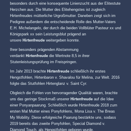
besonders durch eine konsequente Linienzucht aus der Elitestute
Herzchen aus. Die Mutter des Elitehengstes ist zugleich
Hirtenfreudes mütterliche Urgroßmutter. Daneben zeigt sich im
Pedigree außerdem die entscheidende Rolle des Mutter-Vaters
E.H. Michelangelo, der durch die beiden Vollblüter Pasteur xx und
Königspark xx sein Leistungsblut prägend an
unsere
Hirtenfreude
weitergeben konnte.
Ihrer besonders prägenden Abstammung
verdankt
Hirtenfreude
die Wertnote 8,5 in ihrer
Stutenleistungsprüfung im Freispringen.
Im Jahr 2013 brachte
Hirtenfreude
schließlich ihr erstes
Hengstfohlen, Hirtenbaron v. Shavalou für Melina, zur Welt. 2016
folgte das Stutfohlen Hirtenglanz v. Saint Cyr.
Obgleich die Fohlen von hervorragender Qualität waren, brachte
uns das geringe Stockmaß unserer
Hirtenfreude
auf die Idee
einer Ponyanpaarung. Schließlich wurde Hirtenfreude 2018 zum
ersten Mal Mutter eines Ponyfohlens, Mona Lisa v. The Breas
My Mobility. Diese erfolgreiche Paarung bestärkte uns, sodass
2019 bereits das zweite Ponyfohlen, Special Diamond v.
Diamond Touch, als Hengstfohlen geboren wurde.