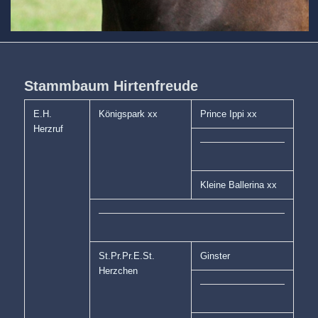
Stammbaum Hirtenfreude
E.H.
Königspark xx
Prince Ippi xx
Herzruf
Kleine Ballerina xx
St.Pr.Pr.E.St.
Ginster
Herzchen