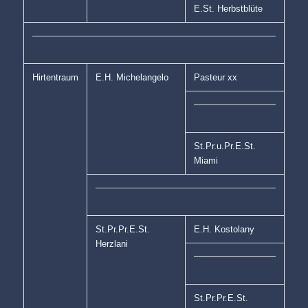
E.St. Herbstblüte
Hirtentraum
E.H. Michelangelo
Pasteur xx
St.Pr.u.Pr.E.St.
Miami
St.Pr.Pr.E.St.
E.H. Kostolany
Herzlani
St.Pr.Pr.E.St.