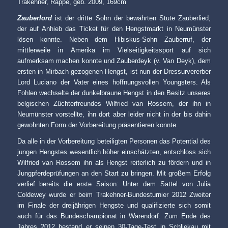
Trakehner, Rappe, geb. 2009, 169cm
Zauberlord
ist der dritte Sohn der bewährten Stute Zauberlied,
der auf Anhieb das Ticket für den Hengstmarkt in Neumünster
lösen konnte. Neben dem Hibiskus-Sohn Zauberruf, der
mittlerweile in Amerika im Vielseitigkeitssport auf sich
aufmerksam machen konnte und Zauberdeyk (v. Van Deyk), dem
ersten in Mirbach gezogenen Hengst, ist nun der Dressurvererber
Lord Luciano der Vater eines hoffnungsvollen Youngsters. Als
Fohlen wechselte der dunkelbraune Hengst in den Besitz unseres
belgischen Züchterfreundes Wilfried van Rossem, der ihn in
Neumünster vorstellte, ihn dort aber leider nicht in der bis dahin
gewohnten Form der Vorbereitung präsentieren konnte.
Da alle in der Vorbereitung beteiligten Personen das Potential des
jungen Hengstes wesentlich höher einschätzten, entschloss sich
Wilfried van Rossem ihn als Hengst reiterlich zu fördern und in
Jungpferdeprüfungen an den Start zu bringen. Mit großem Erfolg
verlief bereits die erste Saison: Unter dem Sattel von Julia
Coldewey wurde er beim Trakehner-Bundesturnier 2012 Zweiter
im Finale der dreijährigen Hengste und qualifizierte sich somit
auch für das Bundeschampionat in Warendorf. Zum Ende des
Jahres 2012 bestand er seinen 30-Tage-Test in Schliekau mit